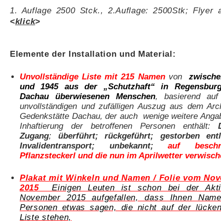
1. Auflage 2500 Stck., 2.Auflage: 2500Stk; Flyer 
<
klick
>
Elemente der Installation und Material:
Unvollständige Liste mit 215 Namen
von
zwische
und 1945 aus der „Schutzhaft“ in Regensbur
Dachau überwiesenen Menschen
, basierend auf
unvollständigen und zufälligen Auszug aus dem Arc
Gedenkstätte Dachau, der auch wenige weitere Anga
Inhaftierung der betroffenen Personen enthält:
Zugang
;
überführt; rückgeführt; gestorben
entl
Invalidentransport; unbekannt;
auf beschri
Pflanzsteckerl und die nun im Aprilwetter verwisch
Plakat mit Winkeln und Namen / Folie vom No
2015
Einigen Leuten ist schon bei der Akt
November 2015 aufgefallen, dass Ihnen Nam
Personen etwas sagen, die nicht auf der lücken
Liste stehen,