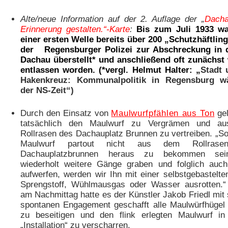
Alte/neue Information auf der 2. Auflage der „
Dacha
Erinnerung gestalten.“-Karte
:
Bis zum Juli 1933 wa
einer ersten Welle bereits über 200 „Schutzhäftlin
der Regensburger Polizei zur Abschreckung in 
Dachau überstellt* und anschließend oft zunächst
entlassen worden.
(*vergl. Helmut Halter: „
Stadt 
Hakenkreuz: Kommunalpolitik in Regensburg w
der NS-Zeit“)
Durch den Einsatz von
Maulwurfpfählen aus Ton
gel
tatsächlich den Maulwurf zu Vergrämen und a
Rollrasen des Dachauplatz Brunnen zu vertreiben. „Sol
Maulwurf partout nicht aus dem Rollrase
Dachauplatzbrunnen heraus zu bekommen se
wiederholt weitere Gänge graben und folglich auc
aufwerfen, werden wir Ihn mit einer selbstgebastelten
Sprengstoff, Wühlmausgas oder Wasser ausrotten.
am Nachmittag hatte es der Künstler Jakob Friedl mit
spontanen Engagement geschafft alle Maulwürfhügel 
zu beseitigen und den flink erlegten Maulwurf in
„Installation“ zu verscharren.