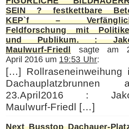
FIGÜRLICHE BILDHAUERR
SEIN ? festkettbare Bet
KEP`f – Verfänglic
Feldforschung mit Politike
und Publikum. : Jak
Maulwurf-Friedl
sagte am 2
April 2016 um
19:53 Uhr
:
[…] Rollraseneinweihung 
Dachauplatzbrunnen 
23.April2016 : Jak
Maulwurf-Friedl […]
Next Busstop Dachauer-Plat