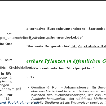
alternative_Europabrunnendeckel_Startseite
f:
http://europabrunnendeckel.de
/
pte_unterschriften_zensiert.pdf
lte Orte
Startseite Burger-Archiv:
http://jakob-friedl.
essbare Pflanzen in öffentlichen 
19 beim
bisl_Kirchfeldalleet.pdf
Infos zu verhinderten Ribislprojekten:
 in BW-
2017
ecke in
nplanung
ingen…
Gemüse für Rom – Johannisbeeren für Burg
19_anonym.pdf
über das Gartenbeet hinauszudenken um so soz
sl zur
zwischen zwei Mietwohnsiedlungen, der Villa 
19.
..
Autobahn herzustellen
….der
städtische Maiba
tand_Projektplanung.pdf
Kollwitz Siedlung ist als Wegweiser sowieso 