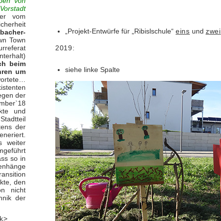
ben von
Vorstadt
der vom
cherheit
„Projekt-Entwürfe für „Ribislschule“
eins
und
zwei
hbacher-
own Town
referat
2019:
erhalt)
ch beim
siehe linke Spalte
ahren um
wortete…
istenten
egen der
ember`18
nkte und
tadtteil
tens der
eriert.
s weiter
mgeführt
ss so in
menhänge
ansition
ekte, den
on nicht
hnik der
ck
>