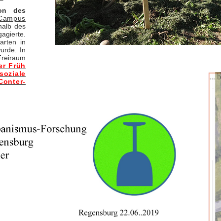
on des
(Campus
halb des
agierte.
arten in
urde. In
Freiraum
er Früh
soziale
nter-