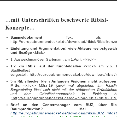
…mit Unterschriften beschwerte Ribisl-
Konzepte…
Sammeldokument
Text als pd
http://europabrunnendeckel.de/download/ribisl/Ribislkonze
Einleitung und Argumentation: viele Akteure -selbstgewäh
und Bezüge
<
klick
>
1. Ausweichmanöver Gartenamt am 1.April: <
klick
>
1,2 km Ribisl auf der Kirchfeldallee
<
klick
> am 2.6. 
Stadtteilfest
vorgestellt:
http://europabrunnendeckel.de/download/ribisl/ri
5m Ribislhecke, klein Anfangen Visionen nicht aufgeben
Mitte,
<
klick
> März`19
(zwei mal abgelehnt: 5m Ribislh
Burgweinting lässt sich nicht mit der städtischen Grünfläche
und dem Grünflächenunterhalt in Einklang br
:
http://europabrunnendeckel.de/download/ribisl/ribisl20
Brief an den Centermanager vom BUZ
,
über Ribi
Raumproduktion? Mai ´
http://europabrunnendeckel.de/download/ribisl/BUZ_Infos