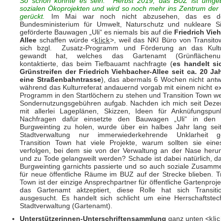
So schön könnte es sein:
Herbst 2019, das BUZ ist umge
sozialen Ökoprojekten und wird so noch mehr ins Zentrum der 
gerückt.
Im Mai war noch nicht abzusehen, das es 
Bundesministerium für Umwelt, Naturschutz und nukleare Si
geförderte Bauwagen „Uli“ es niemals bis auf die
Friedrich Vie
Allee
schaffen würde <
klick
>, weil das NKI Büro von Transit
sich bzgl. Zusatz-Programm und Förderung an das Kultur
gewandt hat, welches das Gartenamt (Grünflächenunt
kontaktierte, das beim Tiefbauamt nachfragte (
es handelt si
Grünstreifen der Friedrich Viehbacher-Allee seit ca. 20 J
eine Straßenbahntrasse
), das abermals 6 Wochen nicht ant
während das Kulturreferat andauernd vorgab mit einem nicht ex
Programm in den Startlöchern zu stehen und Transition Town w
Sondernutzungsgebühren aufgab. Nachden ich mich seit Dez
mit allerlei Lageplänen, Skizzen, Ideen für Anknüfungspu
Nachfragen dafür einsetzte den Bauwagen „Uli“ in den S
Burgweinting zu holen, wurde über ein halbes Jahr lang sei
Stadtverwaltung nur immerwiederkehrende Unklarheit gen
Transition Town hat viele Projekte, warum sollten sie eine
verfolgen, bei dem sie von der Verwaltung an der Nase heru
und zu Tode gelangweilt werden? Schade ist dabei natürlich, da
Burgweinting garnichts passierte und so auch soziale Zusam
für neue öffentliche Räume im BUZ auf der Strecke blieben. Tr
Town ist der einzige Ansprechpartner für öffentliche Gartenproj
das Gartenamt aktzeptiert, diese Rolle hat sich Transiti
ausgesucht. Es handelt sich schlicht um eine Herrschaftstec
Stadtverwaltung (Gartenamt).
Unterstützerinnen-Unterschriftensammlung
ganz unten <
kli