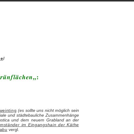
de
/
Grünflächen
„:
weinting
(es sollte uns nicht möglich sein
iale und städtebauliche Zusammenhänge
Rustica und dem neuem Grabland an der
umständer im Eingangshain der Käthe
tabu
vergl.