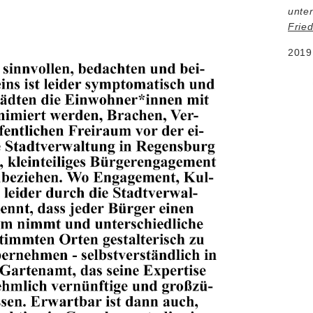
unte
Frie
2019