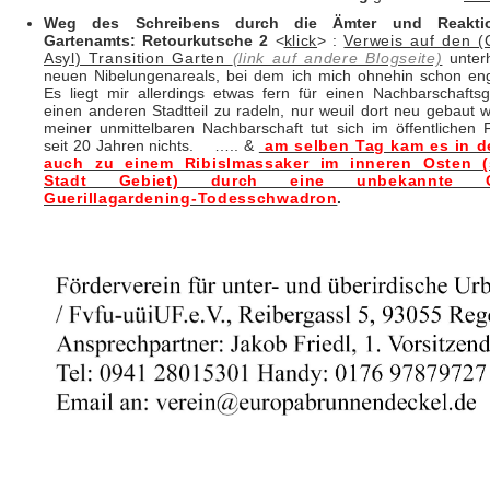
Weg des Schreibens durch die Ämter und Reakti
Gartenamts: Retourkutsche 2
<
klick
> :
Verweis auf den 
Asyl) Transition Garten
(link auf andere Blogseite)
unter
neuen Nibelungenareals, bei dem ich mich ohnehin schon eng
Es liegt mir allerdings etwas fern für einen Nachbarschaftsg
einen anderen Stadtteil zu radeln, nur weuil dort neu gebaut w
meiner unmittelbaren Nachbarschaft tut sich im öffentlichen 
seit 20 Jahren nichts. ….. &
am selben Tag kam es in d
auch zu einem Ribislmassaker im inneren Osten (
Stadt Gebiet) durch eine unbekannte Co
Guerillagardening-Todesschwadron
.