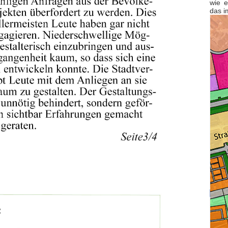
wie e
das i