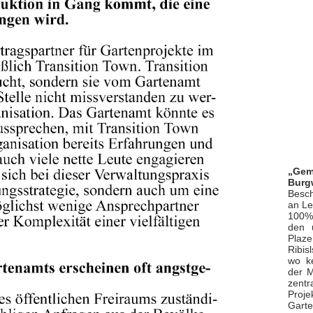
„Gem
Burg
Besch
an Le
100%
den 
Plaz
Ribis
wo k
der M
zentr
Pro
Garte